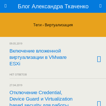
Блог Александра Ткаченко
Теги › Виртуализация
09.05.2019
Включение вложенной
виртуализации в VMware
ESXi
НЕТ ОТВЕТОВ
27.04.2019
Отключение Credential,
Device Guard и Virtualization
based security для работы