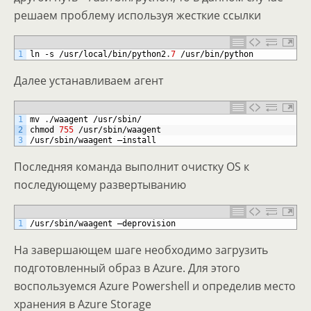
решаем проблему используя жесткие ссылки
1
ln
-
s
/
usr
/
local
/
bin
/
python2
.
7
/
usr
/
bin
/
python
Далее устанавливаем агент
1
mv
.
/
waagent
/
usr
/
sbin
/
2
chmod
755
/
usr
/
sbin
/
waagent
3
/
usr
/
sbin
/
waagent
–
install
Последняя команда выполнит очистку OS к
последующему развертыванию
1
/
usr
/
sbin
/
waagent
–
deprovision
На завершающем шаге необходимо загрузить
подготовленный образ в Azure. Для этого
воспользуемся Azure Powershell и определив место
хранения в Azure Storage