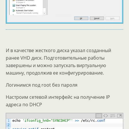
И в качестве жесткого диска указал созданный
ранее VHD диск. Подготовительные работы
завершены и можно запускать виртуальную
машину, продолжив ее конфигурирование.
Логинимся под root без пароля
Настроим сетевой интерфейс на получение IP
адреса по DHCP
1
echo
'ifconfig_hn0="SYNCDHCP"'
>
>
/
etc
/
rc
.
conf
2