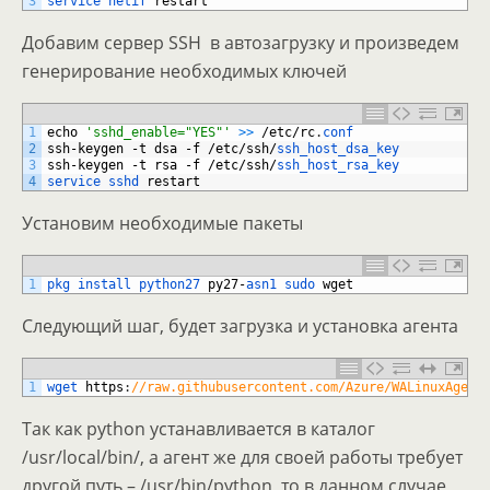
3
service 
netif 
restart
Добавим сервер SSH в автозагрузку и произведем
генерирование необходимых ключей
1
echo
'sshd_enable="YES"'
>
>
/
etc
/
rc
.
conf
2
ssh
-
keygen
-
t
dsa
-
f
/
etc
/
ssh
/
ssh_host_dsa_key
3
ssh
-
keygen
-
t
rsa
-
f
/
etc
/
ssh
/
ssh_host_rsa_key
4
service 
sshd 
restart
Установим необходимые пакеты
1
pkg 
install 
python27 
py27
-
asn1 
sudo 
wget
Следующий шаг, будет загрузка и установка агента
1
wget 
https
:
//raw.githubusercontent.com/Azure/WALinuxAgent
Так как python устанавливается в каталог
/usr/local/bin/, а агент же для своей работы требует
другой путь – /usr/bin/python, то в данном случае