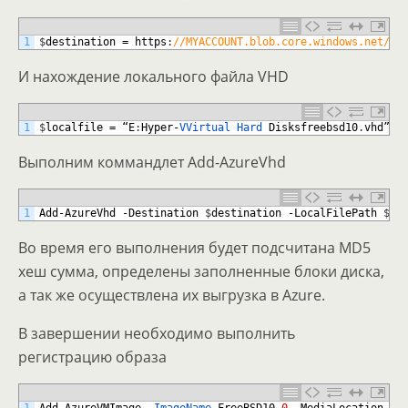
1
$
destination
=
https
:
//MYACCOUNT.blob.core.windows.net/vh
И нахождение локального файла VHD
1
$
localfile
=
“
E
:
Hyper
-
VVirtual 
Hard 
Disksfreebsd10
.
vhd
”
Выполним коммандлет Add-AzureVhd
1
Add
-
AzureVhd
-
Destination
$
destination
-
LocalFilePath
$
lo
Во время его выполнения будет подсчитана MD5
хеш сумма, определены заполненные блоки диска,
а так же осуществлена их выгрузка в Azure.
В завершении необходимо выполнить
регистрацию образа