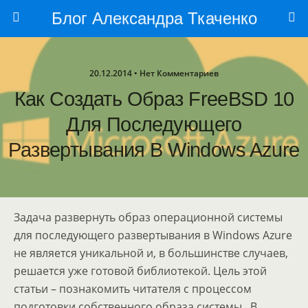
Блог Александра Ткаченко
20.12.2014 • Нет Комментариев
Как Создать Образ FreeBSD 10
Для Последующего
Развертывания В Windows Azure
Задача развернуть образ операционной системы
для последующего развертывания в Windows Azure
не является уникальной и, в большинстве случаев,
решается уже готовой библиотекой. Цель этой
статьи – познакомить читателя с процессом
подготовки собственного образа системы . В