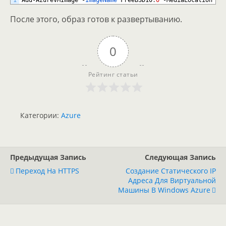
1
Add
-
AzureVMImage
-
ImageName 
FreeBSD10
.
0
-
MediaLocation
$
d
После этого, образ готов к развертыванию.
0
Рейтинг статьи
Категории:
Azure
Предыдущая Запись
Следующая Запись
Переход На HTTPS
Создание Статического IP
Адреса Для Виртуальной
Машины В Windows Azure