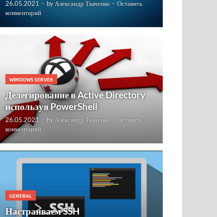
26.05.2021
-
by
Александр Ткаченко
-
Оставить
комментарий
WINDOWS SERVER
Делегирование в Active Directory
используя PowerShell
26.05.2021
-
by
Александр Ткаченко
-
Оставить
комментарий
GENERAL
Настраиваем SSH