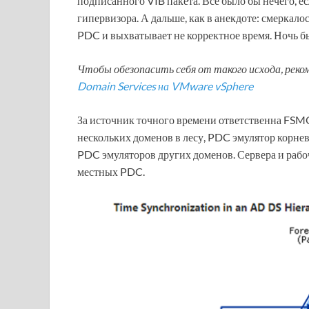
подписанного VIB пакета. Все было бы нечего, е
гипервизора. А дальше, как в анекдоте: смеркал
PDC и выхватывает не корректное время. Ночь б
Чтобы обезопасить себя от такого исхода, рек
Domain Services на VMware vSphere
За источник точного времени ответственна FSMO
нескольких доменов в лесу, PDC эмулятор корнев
PDC эмуляторов других доменов. Сервера и рабо
местных PDC.