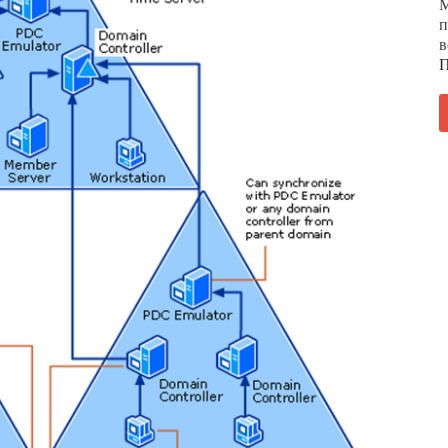
М
п
в
П