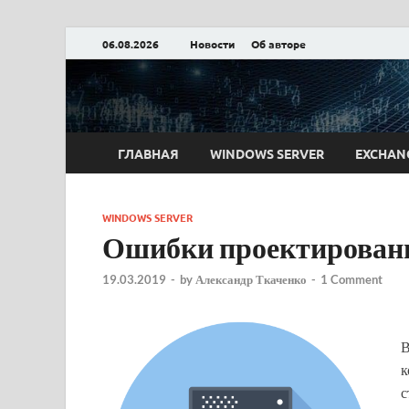
06.08.2026
Новости
Об авторе
Блог Александра
ГЛАВНАЯ
WINDOWS SERVER
EXCHAN
WINDOWS SERVER
Ошибки проектирования
19.03.2019
-
by
Александр Ткаченко
-
1 Comment
В
к
с