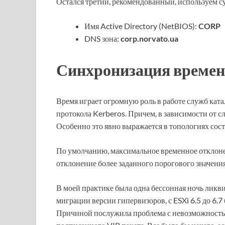
Остался третий, рекомендованный, используем с
Имя Active Directory (NetBIOS):
CORP
DNS зона:
corp.norvato.ua
Синхронизация време
Время играет огромную роль в работе служб катал
протокола Kerberos. Причем, в зависимости от с
Особенно это явно выражается в топологиях сост
По умолчанию, максимальное временное отклонен
отклонение более заданного порогового значения,
В моей практике была одна бессонная ночь ликв
миграции версии гипервизоров, с ESXi 6.5 до 6.
Причиной послужила проблема с невозможностью