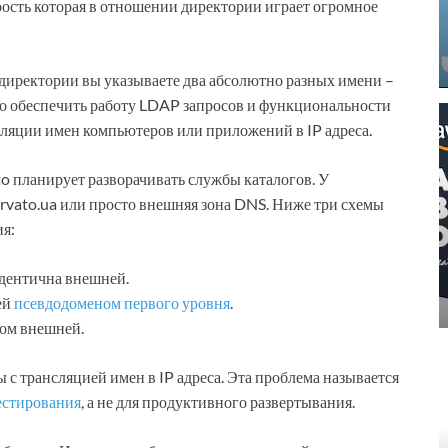
рость которая в отношении директории играет огромное
 директории вы указываете два абсолютно разных имени –
ого обеспечить работу LDAP запросов и функциональности
сляции имен компьютеров или приложений в IP адреса.
o планирует разворачивать службы каталогов. У
rvato.ua или просто внешняя зона DNS. Ниже три схемы
ия:
идентична внешней.
ей
псевдодоменом первого уровня
.
ном внешней.
 с трансляцией имен в IP адреса. Эта проблема называется
естирования
, а не для продуктивного развертывания.