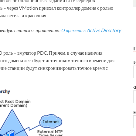
сли бы не оплошность в задании NTP серверов
ось – через VMotion приехал контроллер домена с ролью
ыла весела и красочная…
омендую статью к прочтению:
О времени в Active Directory
 роль – эмулятор PDC. Причем, в случае наличия
ого домена леса будет источником точного времени для
чие станции будут синхронизировать точное время с
E