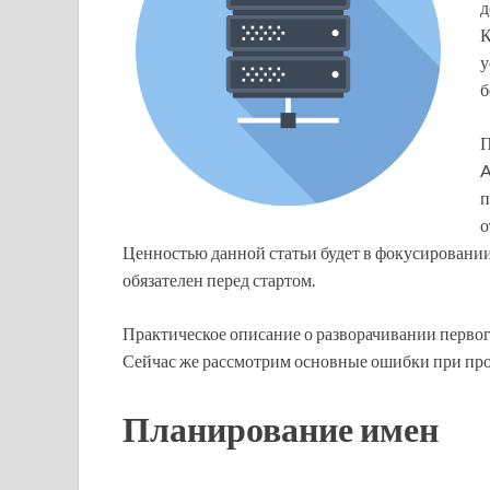
д
К
у
б
П
A
п
о
Ценностью данной статьи будет в фокусировании
обязателен перед стартом.
Практическое описание о разворачивании первог
Сейчас же рассмотрим основные ошибки при пр
Планирование имен