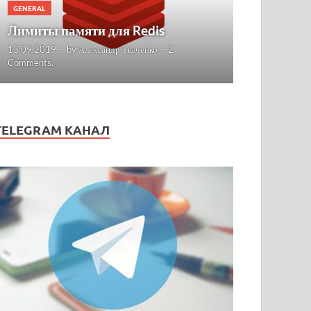
GENERAL
Лимиты памяти для Redis
13.09.2019
-
by
Александр Ткаченко
-
2
Comments.
TELEGRAM КАНАЛ