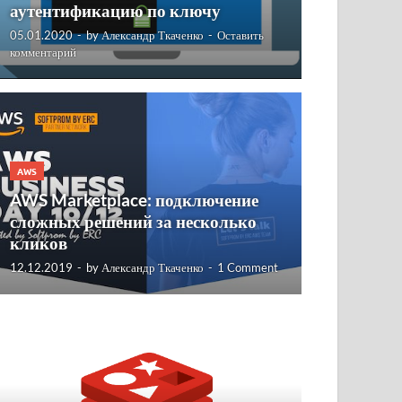
аутентификацию по ключу
05.01.2020
-
by
Александр Ткаченко
-
Оставить
комментарий
AWS
AWS Marketplace: подключение
сложных решений за несколько
кликов
12.12.2019
-
by
Александр Ткаченко
-
1 Comment