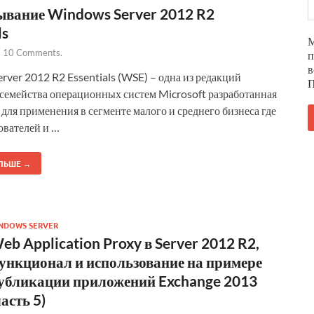
ывание Windows Server 2012 R2
ls
М
-
10 Comments.
п
в
ver 2012 R2 Essentials (WSE) – одна из редакций
П
 семейства операционных систем Microsoft разработанная
для применения в сегменте малого и среднего бизнеса где
ователей и …
ЛЬШЕ →
NDOWS SERVER
eb Application Proxy в Server 2012 R2,
ункционал и использование на примере
убликации приложений Exchange 2013
часть 5)