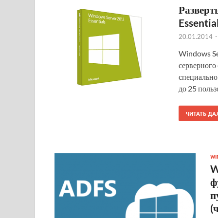
Разверт
Essentia
20.01.2014
Windows Ser
серверного
специально 
до 25 польз
ЧИТАТЬ ДА
WI
W
ф
п
(