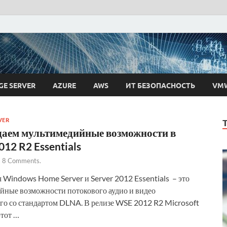
 Ткаченко
GE SERVER
AZURE
AWS
ИТ БЕЗОПАСНОСТЬ
VM
VER
аем мультимедийные возможности в
012 R2 Essentials
-
8 Comments.
 Windows Home Server и Server 2012 Essentials – это
йные возможности потокового аудио и видео
го со стандартом DLNA. В релизе WSE 2012 R2 Microsoft
этот …