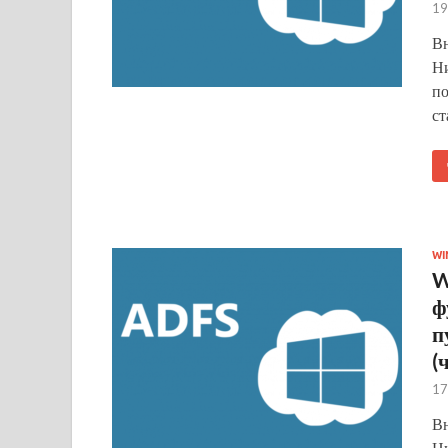
19
Вн
Ни
по
ст
WI
W
ф
п
(
17
Вн
Ни