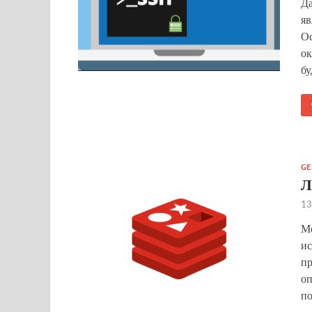
Да
яв
Ос
ок
бу
GE
Л
13
Мо
ис
пр
оп
по