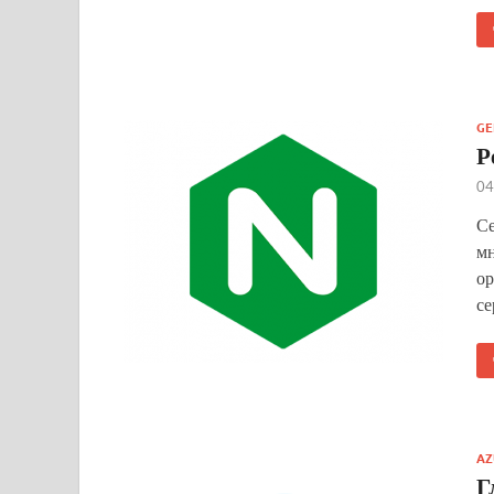
GE
Р
04
Се
мн
ор
се
AZ
Г