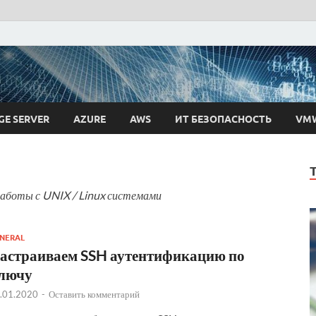
 Ткаченко
GE SERVER
AZURE
AWS
ИТ БЕЗОПАСНОСТЬ
VM
аботы с UNIX / Linux системами
NERAL
астраиваем SSH аутентификацию по
лючу
.01.2020
-
Оставить комментарий