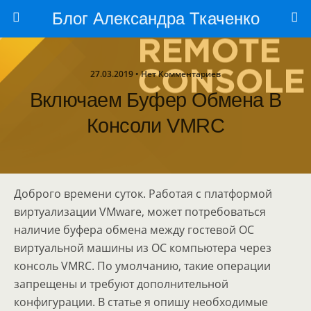
Блог Александра Ткаченко
27.03.2019 • Нет Комментариев
Включаем Буфер Обмена В
Консоли VMRC
Доброго времени суток. Работая с платформой
виртуализации VMware, может потребоваться
наличие буфера обмена между гостевой ОС
виртуальной машины из ОС компьютера через
консоль VMRC. По умолчанию, такие операции
запрещены и требуют дополнительной
конфигурации. В статье я опишу необходимые