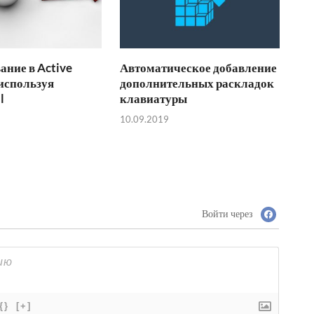
ание в Active
Автоматическое добавление
 используя
дополнительных раскладок
l
клавиатуры
10.09.2019
Войти через
{}
[+]