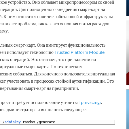
ское устройство. Оно обладает микропроцессором со своей
перации. Для полноценного внедрения смарт-карт на
й. К ним относится наличие работающей инфраструктуры
озникает проблема, так как это основная статья расходов.
дачу.
льных смарт-карт. Она имитирует функциональность
дней использует технологию
Trusted Platform Module
ких операций. Это означает, что при наличии на
виртуальные смарт-карты. По техническим
ческих собратьев. Для конечного пользователя виртуальная
жет участвовать в процессах стойкой аутентификации. Это
звертывания смарт-карт на предприятии.
прост и требует использование утилиты
Tpmvscmgr
.
ни администратора и выполнить следующее:
t
/
adminkey 
random
/
generate