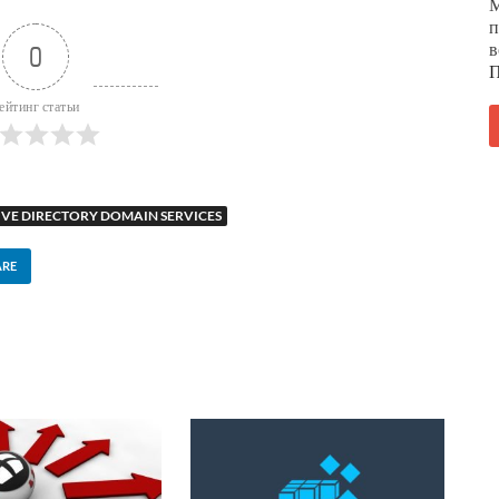
М
п
в
0
П
ейтинг статьи
IVE DIRECTORY DOMAIN SERVICES
ARE