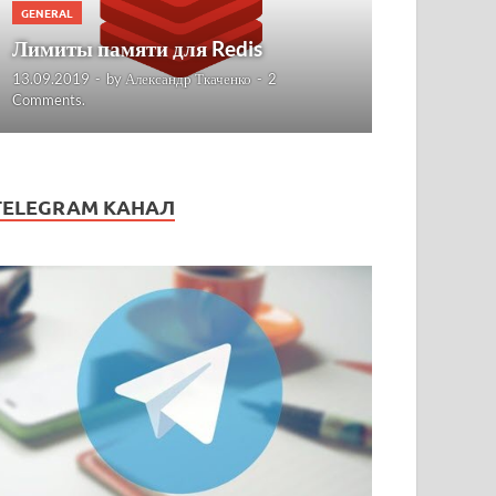
GENERAL
Лимиты памяти для Redis
13.09.2019
-
by
Александр Ткаченко
-
2
Comments.
TELEGRAM КАНАЛ