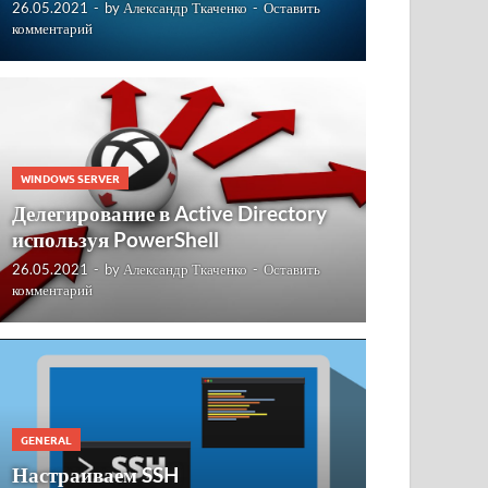
26.05.2021
-
by
Александр Ткаченко
-
Оставить
комментарий
WINDOWS SERVER
Делегирование в Active Directory
используя PowerShell
26.05.2021
-
by
Александр Ткаченко
-
Оставить
комментарий
GENERAL
Настраиваем SSH