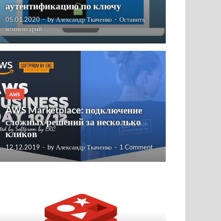
аутентификацию по ключу
05.01.2020
-
by
Александр Ткаченко
-
Оставить
комментарий
AWS
AWS Marketplace: подключение
сложных решений за несколько
кликов
12.12.2019
-
by
Александр Ткаченко
-
1 Comment