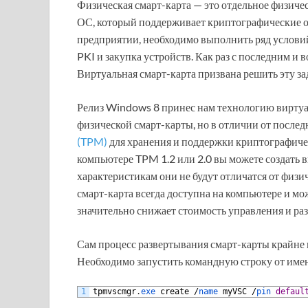
Физическая смарт-карта — это отдельное физиче
ОС, который поддерживает криптографические о
предприятии, необходимо выполнить ряд услови
PKI и закупка устройств. Как раз с последним и в
Виртуальная смарт-карта призвана решить эту за
Релиз Windows 8 принес нам технологию виртуа
физической смарт-карты, но в отличии от после
(TPM)
для хранения и поддержки криптографичес
компьютере TPM 1.2 или 2.0 вы можете создать 
характеристикам они не будут отличатся от физи
смарт-карта всегда доступна на компьютере и мо
значительно снижает стоимость управления и ра
Сам процесс развертывания смарт-карты крайне 
Необходимо запустить командную строку от име
1
tpmvscmgr
.
exe 
create
/
name 
myVSC
/
pin 
defaul