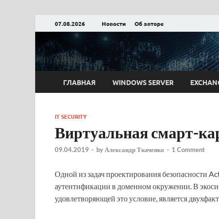
07.08.2026
Новости
Об авторе
Блог Александра
ГЛАВНАЯ
WINDOWS SERVER
EXCHAN
IT SECURITY
Виртуальная смарт-кар
09.04.2019
-
by
Александр Ткаченко
-
1 Comment
Одной из задач проектирования безопасности Act
аутентификации в доменном окружении. В экоси
удовлетворяющей это условие, является двухфа