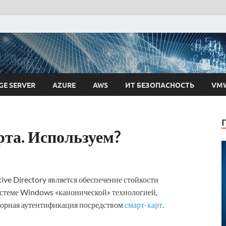
 Ткаченко
GE SERVER
AZURE
AWS
ИТ БЕЗОПАСНОСТЬ
VM
та. Используем?
ive Directory является обеспечение стойкости
стеме Windows «канонической» технологией,
кторная аутентификация посредством
смарт-карт
.