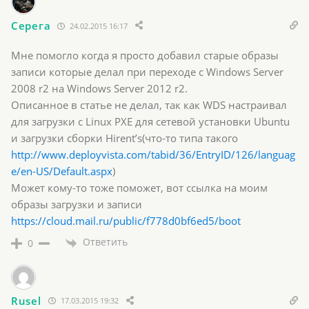
Серега
24.02.2015 16:17
Мне помогло когда я просто добавил старые образы
записи которые делал при переходе с Windows Server
2008 r2 на Windows Server 2012 r2.
Описанное в статье не делал, так как WDS настраивал
для загрузки c Linux PXE для сетевой установки Ubuntu
и загрузки сборки Hirent’s(что-то типа такого
http://www.deployvista.com/tabid/36/EntryID/126/languag
e/en-US/Default.aspx
)
Может кому-то тоже поможет, вот ссылка на моим
образы загрузки и записи
https://cloud.mail.ru/public/f778d0bf6ed5/boot
Ответить
0
Rusel
17.03.2015 19:32